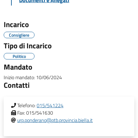
Documenti e Allegati
Incarico
Consigliere
Tipo di Incarico
Politico
Mandato
Inizio mandato:
10/06/2024
Contatti
Telefono:
015/541224
Fax:
015/541630
urp.ponderano@ptb.provincia.biella.it