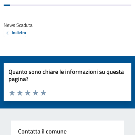
News Scaduta
Indietro
Quanto sono chiare le informazioni su questa
pagina?
Valuta da 1 a 5 stelle la pagina
Valuta 1 stelle su 5
Valuta 2 stelle su 5
Valuta 3 stelle su 5
Valuta 4 stelle su 5
Valuta 5 stelle su 5
Contatta il comune