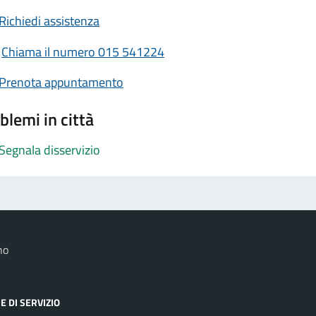
Richiedi assistenza
Chiama il numero 015 541224
Prenota appuntamento
blemi in città
Segnala disservizio
no
E DI SERVIZIO