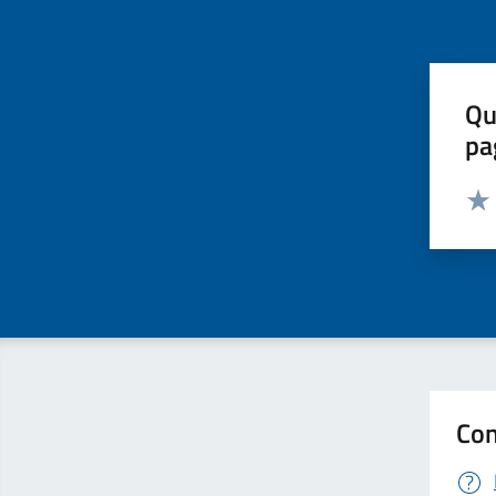
Qu
pa
Valut
Valu
Con