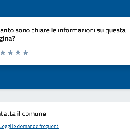
anto sono chiare le informazioni su questa
gina?
a da 1 a 5 stelle la pagina
ta 1 stelle su 5
Valuta 2 stelle su 5
Valuta 3 stelle su 5
Valuta 4 stelle su 5
Valuta 5 stelle su 5
tatta il comune
Leggi le domande frequenti