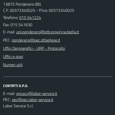
13875 Ponderano (BI)
C.F. 00373340025 - P.Iva: 00373340025
Telefono:
015 541224
Fax: 015 541630
E-mail:
PEC:
Uffici Demografici - URP - Protocollo
Uffici e orari
Numeri utili
CONTATTI D.P.O.
E-mail:
PEC:
Labor Service S.r.l.