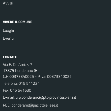
Avvisi
VIVERE IL COMUNE
Luoghi
Eventi
CONTATTI
Via E. De Amicis 7
13875 Ponderano (BI)
C.F. 00373340025 - P.Iva: 00373340025
Telefono:
015 541224
Fax: 015 541630
E-mail:
PEC: