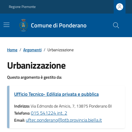
Regione Piemonte
Comune di Ponderano
Home
/
Argomenti
/
Urbanizzazione
Urbanizzazione
Questo argomento è gestito da:
Ufficio Tecnico- Edilizia privata e pubblica
Indirizzo:
Via Edmondo de Amicis, 7, 13875 Ponderano BI
015 541224 int. 2
Telefono:
uftec.ponderano@ptb.provincia.biella.it
Email: