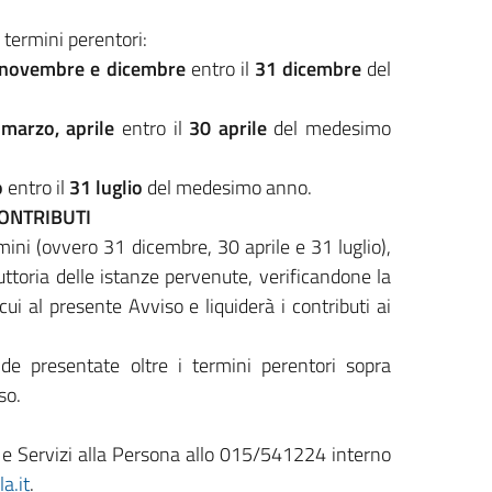
termini perentori:
, novembre e dicembre
entro il
31 dicembre
del
 marzo, aprile
entro il
30 aprile
del medesimo
o
entro il
31 luglio
del medesimo anno.
CONTRIBUTI
ini (ovvero 31 dicembre, 30 aprile e 31 luglio),
truttoria delle istanze pervenute, verificandone la
ui al presente Avviso e liquiderà i contributi ai
 presentate oltre i termini perentori sopra
so.
ti e Servizi alla Persona allo 015/541224 interno
a.it
.