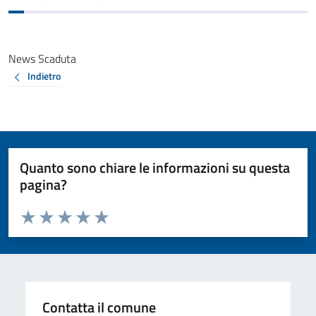
News Scaduta
Indietro
Quanto sono chiare le informazioni su questa
pagina?
Valuta da 1 a 5 stelle la pagina
Valuta 1 stelle su 5
Valuta 2 stelle su 5
Valuta 3 stelle su 5
Valuta 4 stelle su 5
Valuta 5 stelle su 5
Contatta il comune