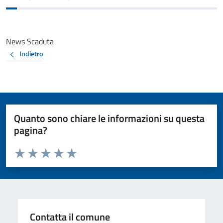
News Scaduta
Indietro
Quanto sono chiare le informazioni su questa
pagina?
Valuta da 1 a 5 stelle la pagina
Valuta 1 stelle su 5
Valuta 2 stelle su 5
Valuta 3 stelle su 5
Valuta 4 stelle su 5
Valuta 5 stelle su 5
Contatta il comune