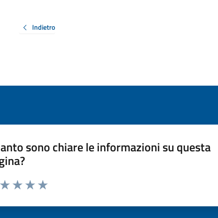
Indietro
anto sono chiare le informazioni su questa
gina?
a da 1 a 5 stelle la pagina
ta 1 stelle su 5
Valuta 2 stelle su 5
Valuta 3 stelle su 5
Valuta 4 stelle su 5
Valuta 5 stelle su 5