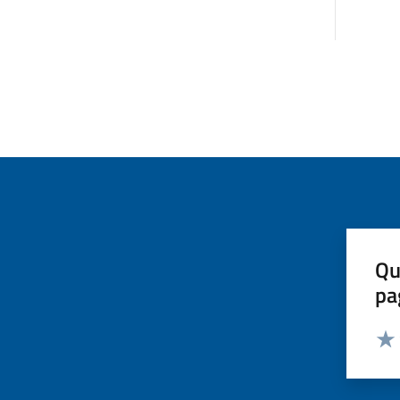
Qu
pa
Valut
Valu