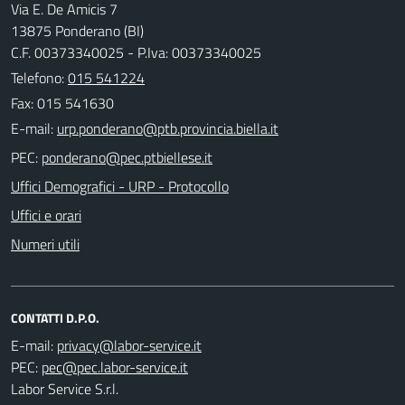
Via E. De Amicis 7
13875 Ponderano (BI)
C.F. 00373340025 - P.Iva: 00373340025
Telefono:
015 541224
Fax: 015 541630
E-mail:
PEC:
Uffici Demografici - URP - Protocollo
Uffici e orari
Numeri utili
CONTATTI D.P.O.
E-mail:
PEC:
Labor Service S.r.l.