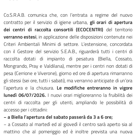
Co.S.R.A.B. comunica che, con l’entrata a regime del nuovo
contratto per il servizio di igiene urbana,
gli orari di apertura
dei centri di raccolta consortili (ECOCENTRI)
del territorio
verranno estesi
, in applicazione delle disposizioni contenute nei
Criteri Ambientali Minimi di settore. L’estensione, concordata
con il Gestore del servizio S.E.A.B., riguarderà tutti i centri di
raccolta dotati di impianto di pesatura (Biella, Cossato,
Mongrando, Pray e Valdilana), mentre per i centri non dotati di
pesa (Cerrione e Viverone), giorno ed ore di apertura rimarranno
gli stessi (sei ore, tutti i sabati), ma verranno anticipate di un’ora
l’apertura e la chiusura.
Le modifiche entreranno in vigore
lunedì 06/07/2026.
I nuovi orari miglioreranno la fruibilità dei
centri di raccolta per gli utenti, ampliando le possibilità di
accesso per i cittadini:
− a Biella l’apertura del sabato passerà da 3 a 6 ore;
− a Cossato al martedì ed al giovedì il centro sarà aperto sia al
mattino che al pomeriggio ed è inoltre prevista una nuova