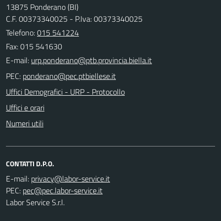
13875 Ponderano (BI)
C.F. 00373340025 - P.Iva: 00373340025
Telefono:
015 541224
Fax: 015 541630
E-mail:
PEC:
Uffici Demografici - URP - Protocollo
Uffici e orari
Numeri utili
CONTATTI D.P.O.
E-mail:
PEC:
Labor Service S.r.l.