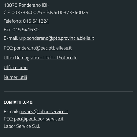
13875 Ponderano (BI)
C.F. 00373340025 - P.Iva: 00373340025
Telefono:
015 541224
Fax: 015 541630
E-mail:
PEC:
Uffici Demografici - URP - Protocollo
Uffici e orari
Numeri utili
CONTATTI D.P.O.
E-mail:
PEC:
Labor Service S.r.l.