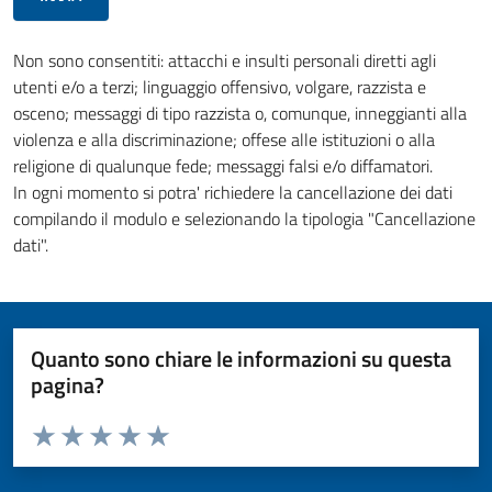
Non sono consentiti: attacchi e insulti personali diretti agli
utenti e/o a terzi; linguaggio offensivo, volgare, razzista e
osceno; messaggi di tipo razzista o, comunque, inneggianti alla
violenza e alla discriminazione; offese alle istituzioni o alla
religione di qualunque fede; messaggi falsi e/o diffamatori.
In ogni momento si potra' richiedere la cancellazione dei dati
compilando il modulo e selezionando la tipologia "Cancellazione
dati".
Quanto sono chiare le informazioni su questa
pagina?
Valuta da 1 a 5 stelle la pagina
Valuta 1 stelle su 5
Valuta 2 stelle su 5
Valuta 3 stelle su 5
Valuta 4 stelle su 5
Valuta 5 stelle su 5