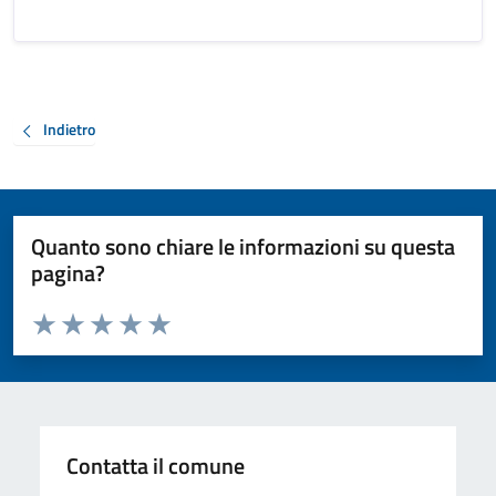
Indietro
Quanto sono chiare le informazioni su questa
pagina?
Valuta da 1 a 5 stelle la pagina
Valuta 1 stelle su 5
Valuta 2 stelle su 5
Valuta 3 stelle su 5
Valuta 4 stelle su 5
Valuta 5 stelle su 5
Contatta il comune