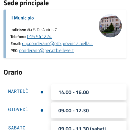
Sede principale
Il Municipio
Indirizzo:
Via E. De Amicis 7
015 541224
Telefono:
urp.ponderano@ptb.provincia.biella.it
Email:
ponderano@pec.ptbiellese.it
PEC:
Orario
MARTEDÌ
14.00 - 16.00
GIOVEDÌ
09.00 - 12.30
SABATO
09.00 - 11.30 (sabati