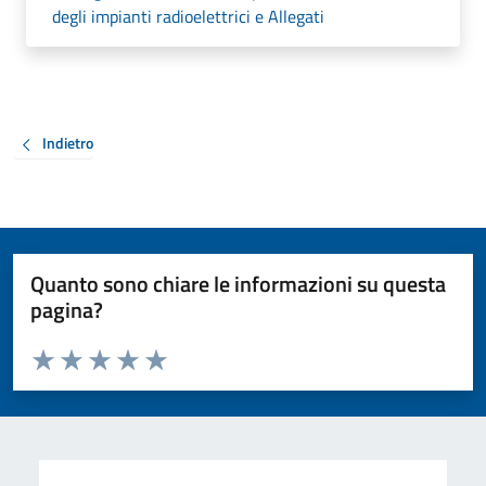
degli impianti radioelettrici e Allegati
Indietro
Quanto sono chiare le informazioni su questa
pagina?
Valuta da 1 a 5 stelle la pagina
Valuta 1 stelle su 5
Valuta 2 stelle su 5
Valuta 3 stelle su 5
Valuta 4 stelle su 5
Valuta 5 stelle su 5