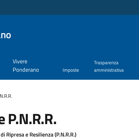
ano
Vivere
Trasparenza
Ponderano
Imposte
amministrativa
N.R.R.
 P.N.R.R.
di Ripresa e Resilienza (P.N.R.R.)