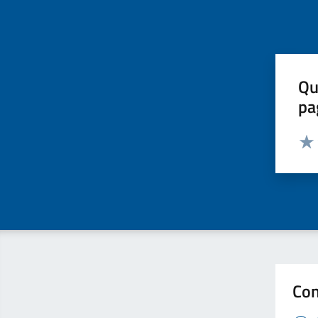
Qu
pa
Valut
Valu
Con