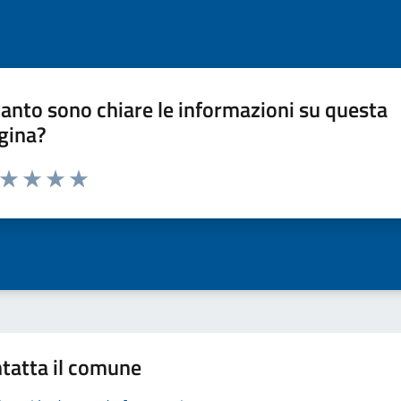
anto sono chiare le informazioni su questa
gina?
a da 1 a 5 stelle la pagina
ta 1 stelle su 5
Valuta 2 stelle su 5
Valuta 3 stelle su 5
Valuta 4 stelle su 5
Valuta 5 stelle su 5
tatta il comune