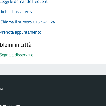
Leggi le domande frequenti
Richiedi assistenza
Chiama il numero 015 541224
Prenota appuntamento
blemi in città
Segnala disservizio
no
E DI SERVIZIO