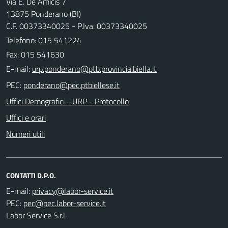
Via E. De Amicis 7
13875 Ponderano (BI)
C.F. 00373340025 - P.Iva: 00373340025
Telefono:
015 541224
Fax: 015 541630
E-mail:
PEC:
Uffici Demografici - URP - Protocollo
Uffici e orari
Numeri utili
CONTATTI D.P.O.
E-mail:
PEC:
Labor Service S.r.l.